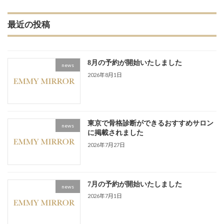
ペ
ペ
ペ
の
ー
ー
ー
ペ
最近の投稿
ジ
ジ
ジ
ー
ジ
送
8月の予約が開始いたしました
news
り
2026年8月1日
東京で骨格診断ができるおすすめサロン
news
に掲載されました
2026年7月27日
7月の予約が開始いたしました
news
2026年7月1日