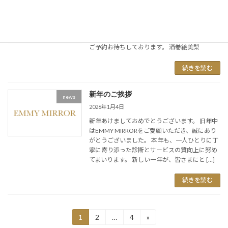
２月の予約が開始しました
news
2026年2月3日
2月の予約が開始しました。 ご予約可能日程
は、予約ページをご確認くださいませ。 是非、
ご予約お待ちしております。 酒巻絵美梨
続きを読む
新年のご挨拶
news
2026年1月4日
新年あけましておめでとうございます。 旧年中
はEMMY MIRRORをご愛顧いただき、誠にあり
がとうございました。 本年も、一人ひとりに丁
寧に寄り添った診断とサービスの質向上に努め
てまいります。 新しい一年が、皆さまにと […]
続きを読む
投
1
2
…
4
»
固
固
固
稿
定
定
定