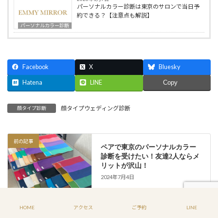
パーソナルカラー診断は東京のサロンで当日予
約できる？【注意点も解説】
パーソナルカラー診断
Facebook
X
Bluesky
Hatena
LINE
Copy
顔タイプウェディング診断
顔タイプ診断
前の記事
ペアで東京のパーソナルカラー
診断を受けたい！友達2人ならメ
リットが沢山！
2024年7月4日
HOME
アクセス
ご予約
LINE