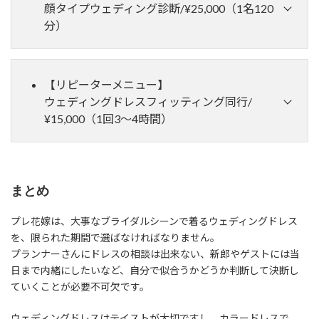
ロデュース！～
顔タイプウェディング診断/¥25,000（1名120
分）
【リピーターメニュー】
ウェディングドレスフィッティング同行/
¥15,000（1回3～4時間）
似合うファッションのテイスト（テイスト・柄・ア
公式LINEにてアフターフォローお式当日まで
クセサリー・靴・バッグ・髪型・メガネ）
オリジナル資料プレゼント★
まとめ
似合う服の形・着こなし・素材
プレ花嫁は、大事なブライダルシーンで着るウェディングドレス
を、限られた期間で選ばなければなりません。
プランナーさんにドレスの相談は出来ない、新郎やゲストには当
日まで内緒にしたいなど、自分で似合うかどうか判断して決断し
似合うドレスのライン・素材・ヘッドアクセサリ
ていくことが必要不可欠です。
ー・イヤリング・ヴェール・ブーケ・髪型
ウェディングドレスはテイストが大切ですし、カラードレスで