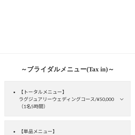
アフターフォローも、お式当日までございますので、フィッティン
グ後のご相談もお受けしておりますのでご安心ください。
和装のご相談も可能です。
白無垢、色打掛・タキシードや列席衣装・着付けの経験ももちろ
んございますので、何でもご相談ください。
～ブライダルメニュー(Tax in)～
【トータルメニュー】
ラグジュアリーウェディングコース/¥50,000
（1名5時間）
～結婚式当日は、最高の自分で輝きたい！ウェディング
ドレス＆カラードレスやカラーコスメまでトータルでプ
【単品メニュー】